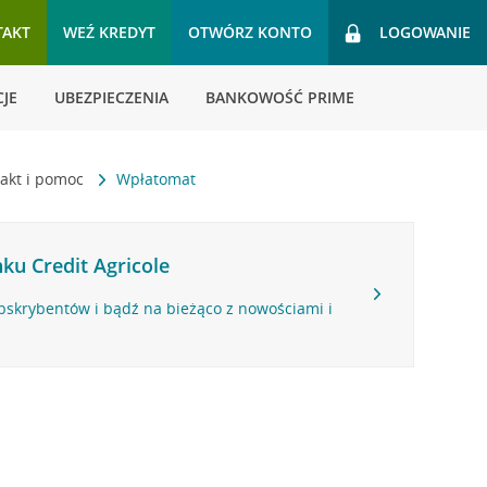
TAKT
WEŹ KREDYT
OTWÓRZ KONTO
LOGOWANIE
JE
UBEZPIECZENIA
BANKOWOŚĆ PRIME
akt i pomoc
Wpłatomat
ku Credit Agricole
bskrybentów i bądź na bieżąco z nowościami i