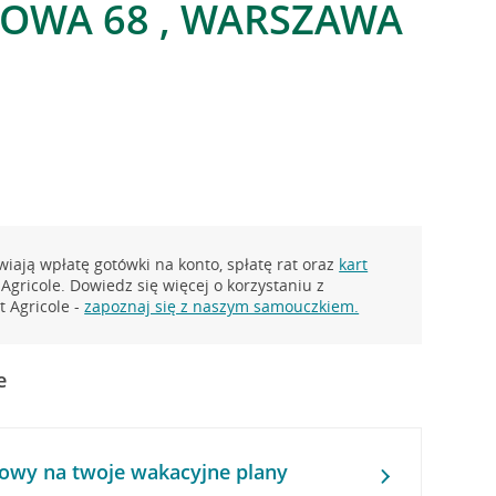
GOWA 68 , WARSZAWA
iają wpłatę gotówki na konto, spłatę rat oraz
kart
Agricole. Dowiedz się więcej o korzystaniu z
 Agricole -
zapoznaj się z naszym samouczkiem.
e
owy na twoje wakacyjne plany