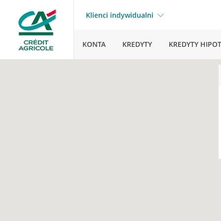
Klienci indywidualni
KONTA
KREDYTY
KREDYTY HIPO