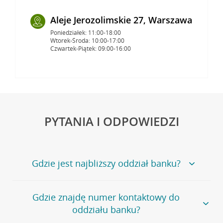
Aleje Jerozolimskie 27, Warszawa
Poniedziałek: 11:00-18:00
Wtorek-Środa: 10:00-17:00
Czwartek-Piątek: 09:00-16:00
PYTANIA I ODPOWIEDZI
Gdzie jest najbliższy oddział banku?
Jeśli szukasz oddziału naszego banku, zapraszamy na
Gdzie znajdę numer kontaktowy do
stronę
Placówki i bankomaty
, na której znajduje się
oddziału banku?
wygodna wyszukiwarka.