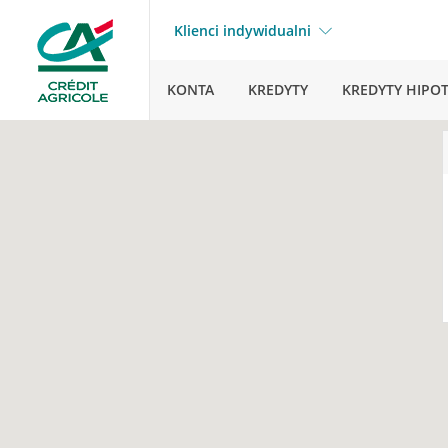
Klienci indywidualni
KONTA
KREDYTY
KREDYTY HIPO