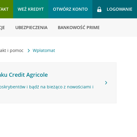
TAKT
WEŹ KREDYT
OTWÓRZ KONTO
LOGOWANIE
JE
UBEZPIECZENIA
BANKOWOŚĆ PRIME
akt i pomoc
Wpłatomat
ku Credit Agricole
bskrybentów i bądź na bieżąco z nowościami i