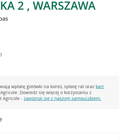
KA 2 , WARSZAWA
bas
0
iają wpłatę gotówki na konto, spłatę rat oraz
kart
Agricole. Dowiedz się więcej o korzystaniu z
 Agricole -
zapoznaj się z naszym samouczkiem.
e