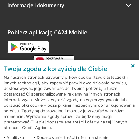
Informacje i dokumenty
Zachęcamy do podzielenia się z nami opinią o wizycie.
Wystarczy przejść na stronę
Oceń wizytę
, wyszukać
odwiedzoną placówkę i wypełnić formularz w ramach
platformy Profil Firmy w Google. Dziękujemy za wszystkie
opinie.
Pobierz aplikację CA24 Mobile
Przejdź do pytania
Twoja zgoda z korzyścią dla Ciebie
Na naszych stronach używamy plików cookie (tzw. ciasteczek) i
innych technologii, aby zapewnić prawidłowe działanie serwisu,
RODO
dostosowywać jego zawartość do Twoich potrzeb, a także
dostarczać Ci spersonalizowane reklamy na innych stronach
Regulamin serwisu
internetowych. Możesz wyrazić zgodę na wykorzystywanie lub
odrzucić pliki cookie – poza plikami niezbędnymi do funkcjonowania
Mapa serwisu
serwisu. Zgody są dobrowolne i możesz je wycofać w każdym
momencie. Wyrażenie zgody sprawi, że będziemy mogli
Polityka
Cookies
prezentować Ci lepiej dopasowane treści i oferty na tej i innych
stronach Credit Agricole.
Polityka prywatności
Analityka
Dopasowanie treści i ofert na stronie