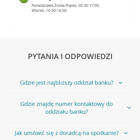
Poniedziałek,Środa-Piątek: 09:30-17:00
Wtorek: 10:30-18:00
PYTANIA I ODPOWIEDZI
Gdzie jest najbliższy oddział banku?
Jeśli szukasz oddziału naszego banku, zapraszamy na
Gdzie znajdę numer kontaktowy do
stronę
Placówki i bankomaty
, na której znajduje się
oddziału banku?
wygodna wyszukiwarka.
Alternatywnie, możesz skorzystać z pełnej
listy naszych
oddziałów
.
Bank Credit Agricole nie udostępnia ogólnego numeru
Jak umówić się z doradcą na spotkanie?
telefonu do placówki bankowej.