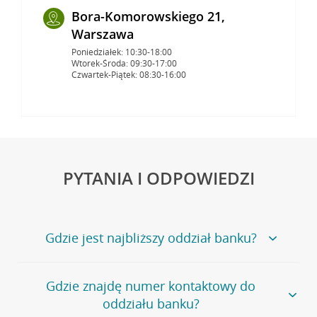
Bora-Komorowskiego 21,
Warszawa
Poniedziałek: 10:30-18:00
Wtorek-Środa: 09:30-17:00
Czwartek-Piątek: 08:30-16:00
PYTANIA I ODPOWIEDZI
Gdzie jest najbliższy oddział banku?
Jeśli szukasz oddziału naszego banku, zapraszamy na
Gdzie znajdę numer kontaktowy do
stronę
Placówki i bankomaty
, na której znajduje się
oddziału banku?
wygodna wyszukiwarka.