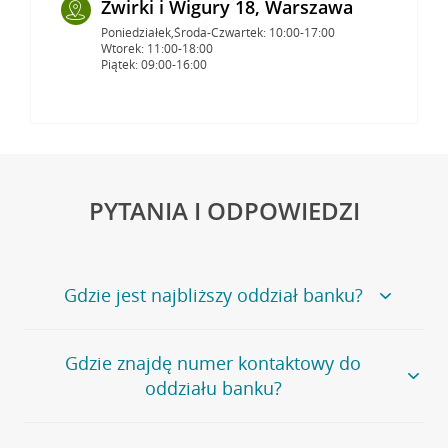
Żwirki i Wigury 18, Warszawa
Poniedziałek,Środa-Czwartek: 10:00-17:00
Wtorek: 11:00-18:00
Piątek: 09:00-16:00
PYTANIA I ODPOWIEDZI
Gdzie jest najbliższy oddział banku?
Jeśli szukasz oddziału naszego banku, zapraszamy na
Gdzie znajdę numer kontaktowy do
stronę
Placówki i bankomaty
, na której znajduje się
oddziału banku?
wygodna wyszukiwarka.
Alternatywnie, możesz skorzystać z pełnej
listy naszych
oddziałów
.
Bank Credit Agricole nie udostępnia ogólnego numeru