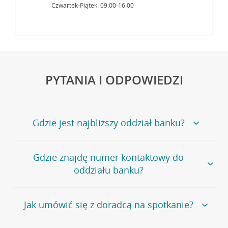
Czwartek-Piątek: 09:00-16:00
PYTANIA I ODPOWIEDZI
Gdzie jest najbliższy oddział banku?
Jeśli szukasz oddziału naszego banku, zapraszamy na
Gdzie znajdę numer kontaktowy do
stronę
Placówki i bankomaty
, na której znajduje się
oddziału banku?
wygodna wyszukiwarka.
Alternatywnie, możesz skorzystać z pełnej
listy naszych
oddziałów
.
Bank Credit Agricole nie udostępnia ogólnego numeru
Jak umówić się z doradcą na spotkanie?
telefonu do placówki bankowej.
Przejdź do pytania
Polecamy skorzystanie z możliwości wcześniejszego