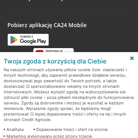
Wystarczy przejść na stronę
Oceń wizytę
, wyszukać
odwiedzoną placówkę i wypełnić formularz w ramach
platformy Profil Firmy w Google. Dziękujemy za wszystkie
opinie.
Pobierz aplikację CA24 Mobile
Przejdź do pytania
Twoja zgoda z korzyścią dla Ciebie
Na naszych stronach używamy plików cookie (tzw. ciasteczek) i
innych technologii, aby zapewnić prawidłowe działanie serwisu,
RODO
dostosowywać jego zawartość do Twoich potrzeb, a także
dostarczać Ci spersonalizowane reklamy na innych stronach
Regulamin serwisu
internetowych. Możesz wyrazić zgodę na wykorzystywanie lub
odrzucić pliki cookie – poza plikami niezbędnymi do funkcjonowania
Mapa serwisu
serwisu. Zgody są dobrowolne i możesz je wycofać w każdym
momencie. Wyrażenie zgody sprawi, że będziemy mogli
Polityka
Cookies
prezentować Ci lepiej dopasowane treści i oferty na tej i innych
stronach Credit Agricole.
Polityka prywatności
Analityka
Dopasowanie treści i ofert na stronie
Marketing wykonywany przez strony trzecie