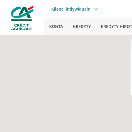
Klienci indywidualni
KONTA
KREDYTY
KREDYTY HIPO