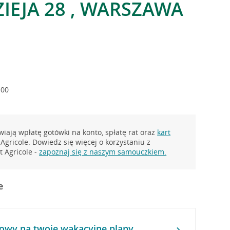
IEJA 28 , WARSZAWA
:00
iają wpłatę gotówki na konto, spłatę rat oraz
kart
Agricole. Dowiedz się więcej o korzystaniu z
 Agricole -
zapoznaj się z naszym samouczkiem.
e
owy na twoje wakacyjne plany