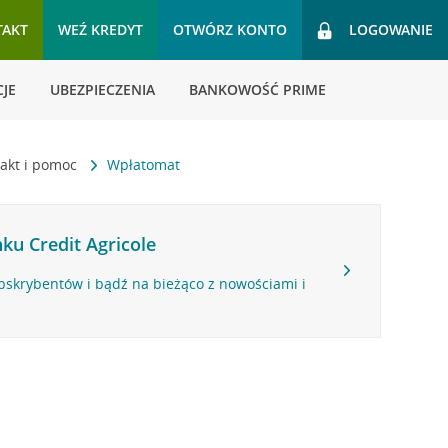
TAKT
WEŹ KREDYT
OTWÓRZ KONTO
LOGOWANIE
JE
UBEZPIECZENIA
BANKOWOŚĆ PRIME
akt i pomoc
Wpłatomat
ku Credit Agricole
bskrybentów i bądź na bieżąco z nowościami i