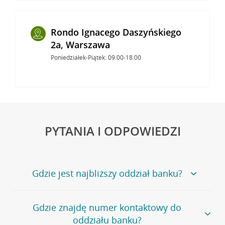
Rondo Ignacego Daszyńskiego
2a, Warszawa
Poniedziałek-Piątek: 09:00-18:00
PYTANIA I ODPOWIEDZI
Gdzie jest najbliższy oddział banku?
Jeśli szukasz oddziału naszego banku, zapraszamy na
Gdzie znajdę numer kontaktowy do
stronę
Placówki i bankomaty
, na której znajduje się
oddziału banku?
wygodna wyszukiwarka.