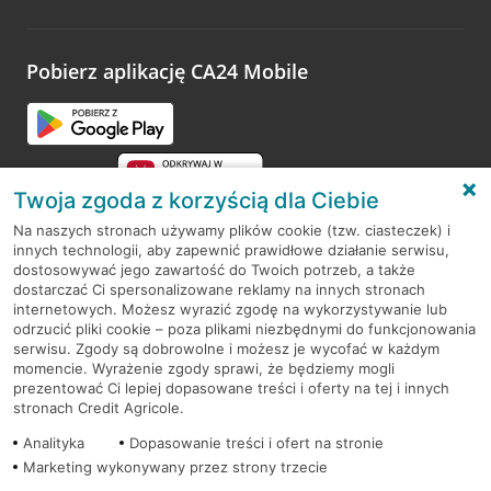
Wystarczy przejść na stronę
Oceń wizytę
, wyszukać
odwiedzoną placówkę i wypełnić formularz w ramach
platformy Profil Firmy w Google. Dziękujemy za wszystkie
opinie.
Pobierz aplikację CA24 Mobile
Przejdź do pytania
Twoja zgoda z korzyścią dla Ciebie
Na naszych stronach używamy plików cookie (tzw. ciasteczek) i
innych technologii, aby zapewnić prawidłowe działanie serwisu,
RODO
dostosowywać jego zawartość do Twoich potrzeb, a także
dostarczać Ci spersonalizowane reklamy na innych stronach
Regulamin serwisu
internetowych. Możesz wyrazić zgodę na wykorzystywanie lub
odrzucić pliki cookie – poza plikami niezbędnymi do funkcjonowania
Mapa serwisu
serwisu. Zgody są dobrowolne i możesz je wycofać w każdym
momencie. Wyrażenie zgody sprawi, że będziemy mogli
Polityka
Cookies
prezentować Ci lepiej dopasowane treści i oferty na tej i innych
stronach Credit Agricole.
Polityka prywatności
Analityka
Dopasowanie treści i ofert na stronie
Marketing wykonywany przez strony trzecie