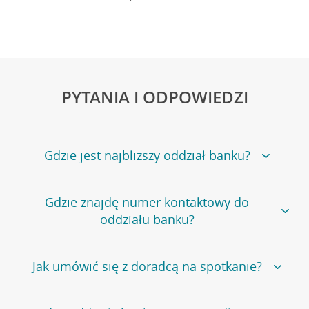
PYTANIA I ODPOWIEDZI
Gdzie jest najbliższy oddział banku?
Jeśli szukasz oddziału naszego banku, zapraszamy na
Gdzie znajdę numer kontaktowy do
stronę
Placówki i bankomaty
, na której znajduje się
oddziału banku?
wygodna wyszukiwarka.
Alternatywnie, możesz skorzystać z pełnej
listy naszych
oddziałów
.
Bank Credit Agricole nie udostępnia ogólnego numeru
Jak umówić się z doradcą na spotkanie?
telefonu do placówki bankowej.
Przejdź do pytania
Polecamy skorzystanie z możliwości wcześniejszego
Jeśli jesteś już
naszym