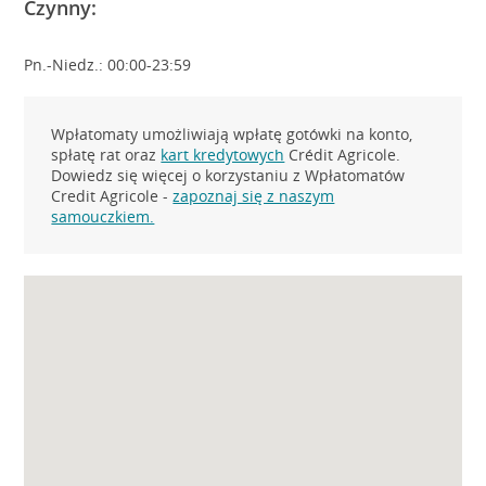
Czynny:
Pn.-Niedz.: 00:00-23:59
Wpłatomaty umożliwiają wpłatę gotówki na konto,
spłatę rat oraz
kart kredytowych
Crédit Agricole.
Dowiedz się więcej o korzystaniu z Wpłatomatów
Credit Agricole -
zapoznaj się z naszym
samouczkiem.