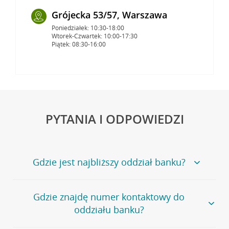
Grójecka 53/57, Warszawa
Poniedziałek: 10:30-18:00
Wtorek-Czwartek: 10:00-17:30
Piątek: 08:30-16:00
PYTANIA I ODPOWIEDZI
Gdzie jest najbliższy oddział banku?
Jeśli szukasz oddziału naszego banku, zapraszamy na
Gdzie znajdę numer kontaktowy do
stronę
Placówki i bankomaty
, na której znajduje się
oddziału banku?
wygodna wyszukiwarka.