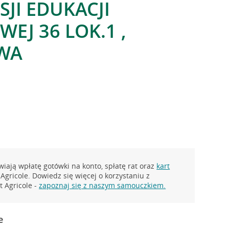
SJI EDUKACJI
EJ 36 LOK.1 ,
WA
iają wpłatę gotówki na konto, spłatę rat oraz
kart
Agricole. Dowiedz się więcej o korzystaniu z
 Agricole -
zapoznaj się z naszym samouczkiem.
e