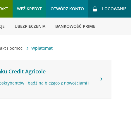
TAKT
WEŹ KREDYT
OTWÓRZ KONTO
LOGOWANIE
JE
UBEZPIECZENIA
BANKOWOŚĆ PRIME
akt i pomoc
Wpłatomat
ku Credit Agricole
bskrybentów i bądź na bieżąco z nowościami i