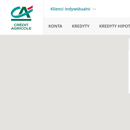
Klienci indywidualni
KONTA
KREDYTY
KREDYTY HIPO