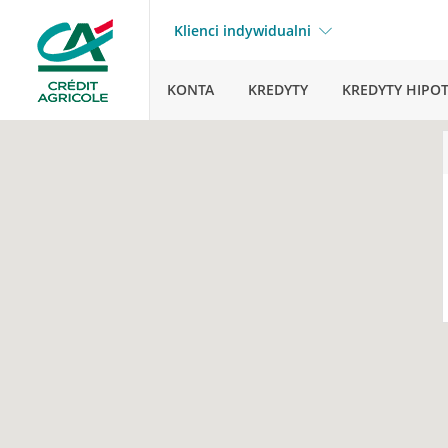
Klienci indywidualni
KONTA
KREDYTY
KREDYTY HIPO