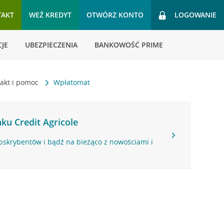
TAKT
WEŹ KREDYT
OTWÓRZ KONTO
LOGOWANIE
JE
UBEZPIECZENIA
BANKOWOŚĆ PRIME
akt i pomoc
Wpłatomat
ku Credit Agricole
bskrybentów i bądź na bieżąco z nowościami i