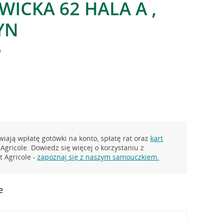
WICKA 62 HALA A ,
YN
o
iają wpłatę gotówki na konto, spłatę rat oraz
kart
Agricole. Dowiedz się więcej o korzystaniu z
 Agricole -
zapoznaj się z naszym samouczkiem.
e