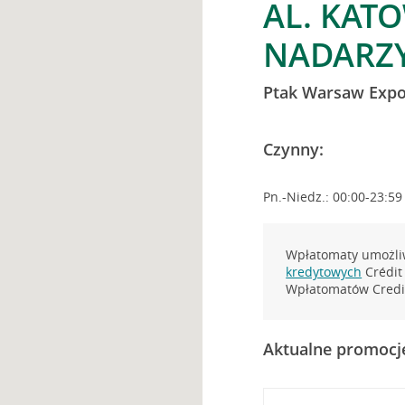
AL. KATO
NADARZ
Ptak Warsaw Exp
Czynny:
Pn.-Niedz.: 00:00-23:59
Wpłatomaty umożliw
kredytowych
Crédit 
Wpłatomatów Credit
Aktualne promocj