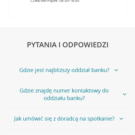
Czwartek-Piątek: 08:30-16:00
PYTANIA I ODPOWIEDZI
Gdzie jest najbliższy oddział banku?
Jeśli szukasz oddziału naszego banku, zapraszamy na
Gdzie znajdę numer kontaktowy do
stronę
Placówki i bankomaty
, na której znajduje się
oddziału banku?
wygodna wyszukiwarka.
Alternatywnie, możesz skorzystać z pełnej
listy naszych
oddziałów
.
Bank Credit Agricole nie udostępnia ogólnego numeru
Jak umówić się z doradcą na spotkanie?
telefonu do placówki bankowej.
Przejdź do pytania
Polecamy skorzystanie z możliwości wcześniejszego