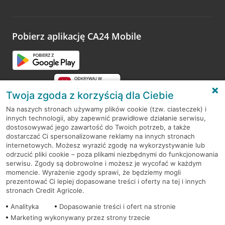
Wystarczy przejść na stronę
Oceń wizytę
, wyszukać
odwiedzoną placówkę i wypełnić formularz w ramach
platformy Profil Firmy w Google. Dziękujemy za wszystkie
opinie.
Pobierz aplikację CA24 Mobile
Przejdź do pytania
Twoja zgoda z korzyścią dla Ciebie
Na naszych stronach używamy plików cookie (tzw. ciasteczek) i
innych technologii, aby zapewnić prawidłowe działanie serwisu,
RODO
dostosowywać jego zawartość do Twoich potrzeb, a także
dostarczać Ci spersonalizowane reklamy na innych stronach
Regulamin serwisu
internetowych. Możesz wyrazić zgodę na wykorzystywanie lub
odrzucić pliki cookie – poza plikami niezbędnymi do funkcjonowania
Mapa serwisu
serwisu. Zgody są dobrowolne i możesz je wycofać w każdym
momencie. Wyrażenie zgody sprawi, że będziemy mogli
Polityka
Cookies
prezentować Ci lepiej dopasowane treści i oferty na tej i innych
stronach Credit Agricole.
Polityka prywatności
Analityka
Dopasowanie treści i ofert na stronie
Marketing wykonywany przez strony trzecie