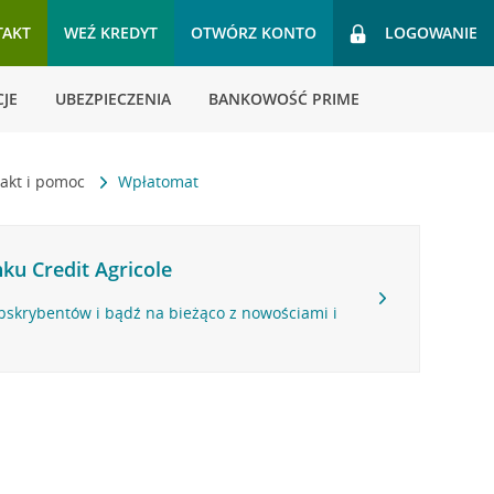
TAKT
WEŹ KREDYT
OTWÓRZ KONTO
LOGOWANIE
JE
UBEZPIECZENIA
BANKOWOŚĆ PRIME
akt i pomoc
Wpłatomat
ku Credit Agricole
bskrybentów i bądź na bieżąco z nowościami i