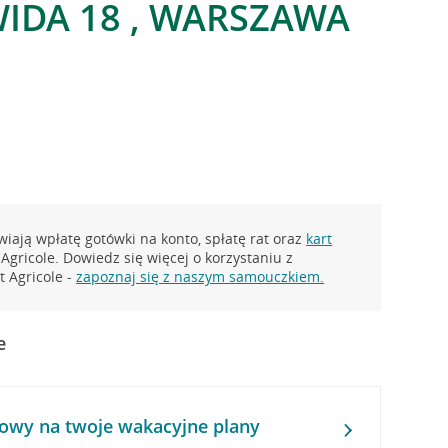
IDA 18 , WARSZAWA
iają wpłatę gotówki na konto, spłatę rat oraz
kart
Agricole. Dowiedz się więcej o korzystaniu z
 Agricole -
zapoznaj się z naszym samouczkiem.
e
owy na twoje wakacyjne plany