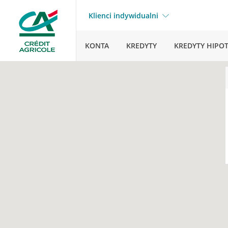
Klienci indywidualni
KONTA
KREDYTY
KREDYTY HIPO