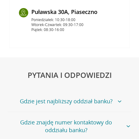
Puławska 30A, Piaseczno
Poniedziałek: 10:30-18:00
Wtorek-Czwartek: 09:30-17:00
Piątek: 08:30-16:00
PYTANIA I ODPOWIEDZI
Gdzie jest najbliższy oddział banku?
Jeśli szukasz oddziału naszego banku, zapraszamy na
Gdzie znajdę numer kontaktowy do
stronę
Placówki i bankomaty
, na której znajduje się
oddziału banku?
wygodna wyszukiwarka.