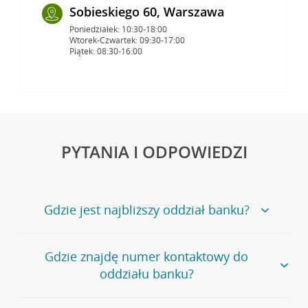
Sobieskiego 60, Warszawa
Poniedziałek: 10:30-18:00
Wtorek-Czwartek: 09:30-17:00
Piątek: 08:30-16:00
PYTANIA I ODPOWIEDZI
Gdzie jest najbliższy oddział banku?
Jeśli szukasz oddziału naszego banku, zapraszamy na
Gdzie znajdę numer kontaktowy do
stronę
Placówki i bankomaty
, na której znajduje się
oddziału banku?
wygodna wyszukiwarka.
Alternatywnie, możesz skorzystać z pełnej
listy naszych