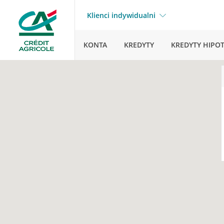
Klienci indywidualni
KONTA
KREDYTY
KREDYTY HIPO