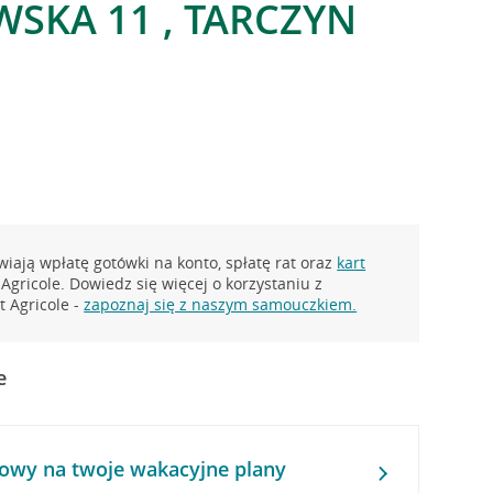
SKA 11 , TARCZYN
iają wpłatę gotówki na konto, spłatę rat oraz
kart
Agricole. Dowiedz się więcej o korzystaniu z
 Agricole -
zapoznaj się z naszym samouczkiem.
e
owy na twoje wakacyjne plany