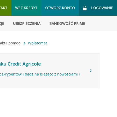
TAKT
WEŹ KREDYT
OTWÓRZ KONTO
LOGOWANIE
JE
UBEZPIECZENIA
BANKOWOŚĆ PRIME
akt i pomoc
Wpłatomat
ku Credit Agricole
bskrybentów i bądź na bieżąco z nowościami i