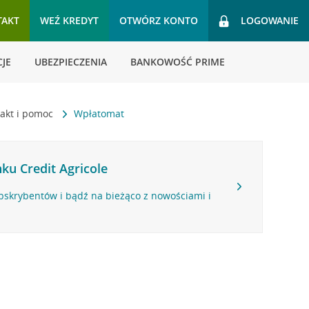
TAKT
WEŹ KREDYT
OTWÓRZ KONTO
LOGOWANIE
JE
UBEZPIECZENIA
BANKOWOŚĆ PRIME
akt i pomoc
Wpłatomat
ku Credit Agricole
bskrybentów i bądź na bieżąco z nowościami i