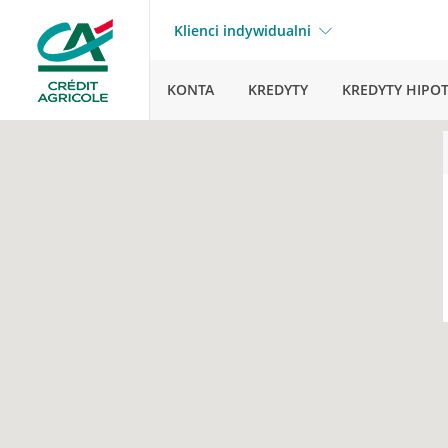
Klienci indywidualni
KONTA
KREDYTY
KREDYTY HIPO