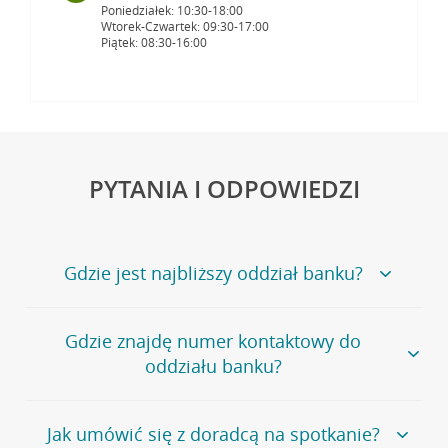
Poniedziałek: 10:30-18:00
Wtorek-Czwartek: 09:30-17:00
Piątek: 08:30-16:00
PYTANIA I ODPOWIEDZI
Gdzie jest najbliższy oddział banku?
Jeśli szukasz oddziału naszego banku, zapraszamy na
Gdzie znajdę numer kontaktowy do
stronę
Placówki i bankomaty
, na której znajduje się
oddziału banku?
wygodna wyszukiwarka.
Alternatywnie, możesz skorzystać z pełnej
listy naszych
oddziałów
.
Bank Credit Agricole nie udostępnia ogólnego numeru
Jak umówić się z doradcą na spotkanie?
telefonu do placówki bankowej.