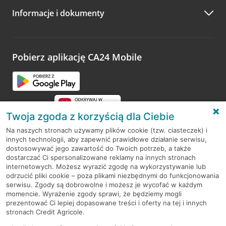
Informacje i dokumenty
Zachęcamy do podzielenia się z nami opinią o wizycie.
Wystarczy przejść na stronę
Oceń wizytę
, wyszukać
odwiedzoną placówkę i wypełnić formularz w ramach
platformy Profil Firmy w Google. Dziękujemy za wszystkie
opinie.
Pobierz aplikację CA24 Mobile
Przejdź do pytania
Twoja zgoda z korzyścią dla Ciebie
Na naszych stronach używamy plików cookie (tzw. ciasteczek) i
innych technologii, aby zapewnić prawidłowe działanie serwisu,
RODO
dostosowywać jego zawartość do Twoich potrzeb, a także
dostarczać Ci spersonalizowane reklamy na innych stronach
Regulamin serwisu
internetowych. Możesz wyrazić zgodę na wykorzystywanie lub
odrzucić pliki cookie – poza plikami niezbędnymi do funkcjonowania
Mapa serwisu
serwisu. Zgody są dobrowolne i możesz je wycofać w każdym
momencie. Wyrażenie zgody sprawi, że będziemy mogli
Polityka
Cookies
prezentować Ci lepiej dopasowane treści i oferty na tej i innych
stronach Credit Agricole.
Polityka prywatności