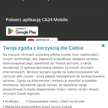
Wystarczy przejść na stronę
Oceń wizytę
, wyszukać
odwiedzoną placówkę i wypełnić formularz w ramach
platformy Profil Firmy w Google. Dziękujemy za wszystkie
opinie.
Pobierz aplikację CA24 Mobile
Przejdź do pytania
Twoja zgoda z korzyścią dla Ciebie
Na naszych stronach używamy plików cookie (tzw. ciasteczek) i
innych technologii, aby zapewnić prawidłowe działanie serwisu,
RODO
dostosowywać jego zawartość do Twoich potrzeb, a także
dostarczać Ci spersonalizowane reklamy na innych stronach
Regulamin serwisu
internetowych. Możesz wyrazić zgodę na wykorzystywanie lub
odrzucić pliki cookie – poza plikami niezbędnymi do funkcjonowania
Mapa serwisu
serwisu. Zgody są dobrowolne i możesz je wycofać w każdym
momencie. Wyrażenie zgody sprawi, że będziemy mogli
Polityka
Cookies
prezentować Ci lepiej dopasowane treści i oferty na tej i innych
stronach Credit Agricole.
Polityka prywatności
Analityka
Dopasowanie treści i ofert na stronie
Marketing wykonywany przez strony trzecie