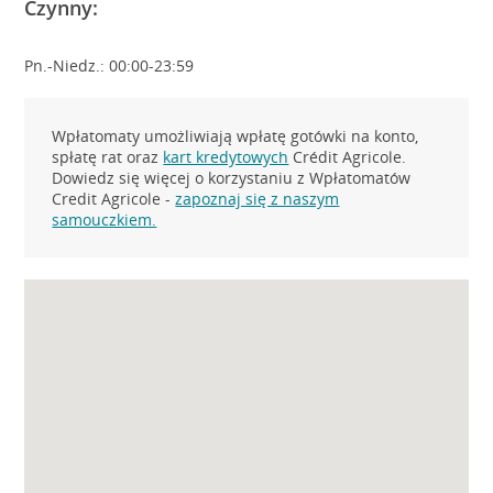
Czynny:
Pn.-Niedz.: 00:00-23:59
Wpłatomaty umożliwiają wpłatę gotówki na konto,
spłatę rat oraz
kart kredytowych
Crédit Agricole.
Dowiedz się więcej o korzystaniu z Wpłatomatów
Credit Agricole -
zapoznaj się z naszym
samouczkiem.