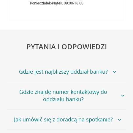
Poniedziałek-Piątek: 09:00-18:00
PYTANIA I ODPOWIEDZI
Gdzie jest najbliższy oddział banku?
Jeśli szukasz oddziału naszego banku, zapraszamy na
Gdzie znajdę numer kontaktowy do
stronę
Placówki i bankomaty
, na której znajduje się
oddziału banku?
wygodna wyszukiwarka.
Alternatywnie, możesz skorzystać z pełnej
listy naszych
oddziałów
.
Bank Credit Agricole nie udostępnia ogólnego numeru
Jak umówić się z doradcą na spotkanie?
telefonu do placówki bankowej.
Przejdź do pytania
Polecamy skorzystanie z możliwości wcześniejszego