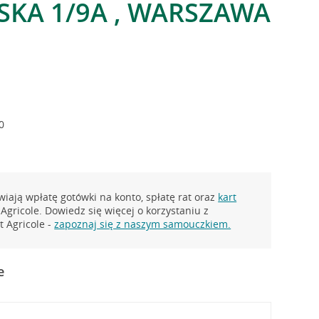
KA 1/9A , WARSZAWA
0
iają wpłatę gotówki na konto, spłatę rat oraz
kart
Agricole. Dowiedz się więcej o korzystaniu z
 Agricole -
zapoznaj się z naszym samouczkiem.
e