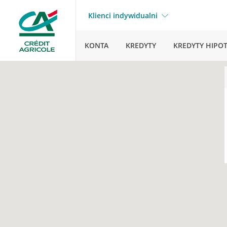
Klienci indywidualni
KONTA
KREDYTY
KREDYTY HIPO