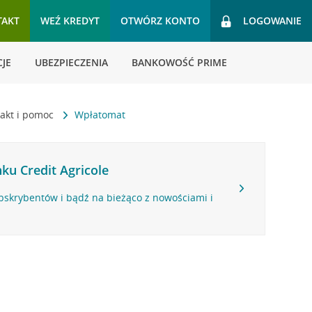
TAKT
WEŹ KREDYT
OTWÓRZ KONTO
LOGOWANIE
JE
UBEZPIECZENIA
BANKOWOŚĆ PRIME
akt i pomoc
Wpłatomat
ku Credit Agricole
bskrybentów i bądź na bieżąco z nowościami i