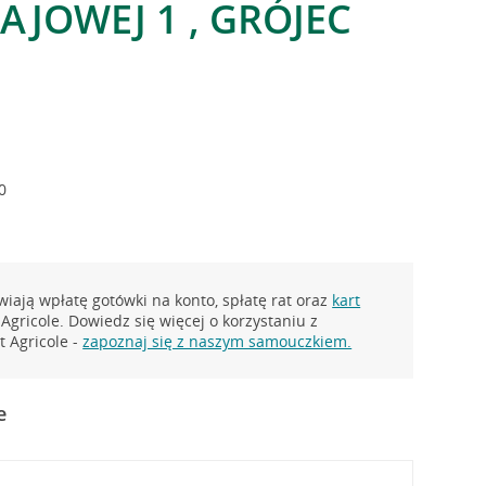
AJOWEJ 1 , GRÓJEC
0
iają wpłatę gotówki na konto, spłatę rat oraz
kart
Agricole. Dowiedz się więcej o korzystaniu z
 Agricole -
zapoznaj się z naszym samouczkiem.
e