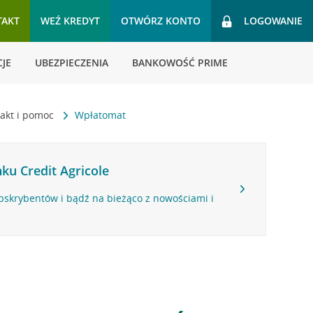
TAKT
WEŹ KREDYT
OTWÓRZ KONTO
LOGOWANIE
JE
UBEZPIECZENIA
BANKOWOŚĆ PRIME
akt i pomoc
Wpłatomat
ku Credit Agricole
bskrybentów i bądź na bieżąco z nowościami i