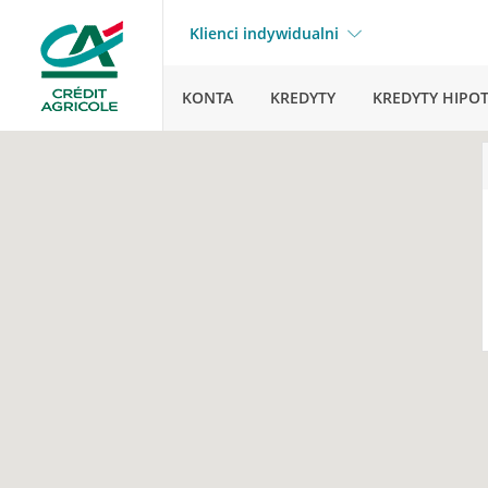
Klienci indywidualni
KONTA
KREDYTY
KREDYTY HIPO