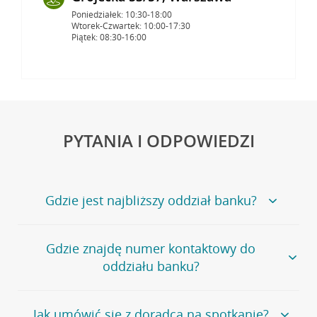
Poniedziałek: 10:30-18:00
Wtorek-Czwartek: 10:00-17:30
Piątek: 08:30-16:00
PYTANIA I ODPOWIEDZI
Gdzie jest najbliższy oddział banku?
Jeśli szukasz oddziału naszego banku, zapraszamy na
Gdzie znajdę numer kontaktowy do
stronę
Placówki i bankomaty
, na której znajduje się
oddziału banku?
wygodna wyszukiwarka.
Alternatywnie, możesz skorzystać z pełnej
listy naszych
oddziałów
.
Bank Credit Agricole nie udostępnia ogólnego numeru
Jak umówić się z doradcą na spotkanie?