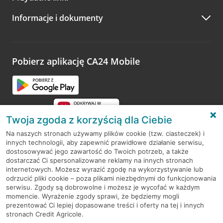
A po wizycie…
Informacje i dokumenty
Zachęcamy do podzielenia się z nami opinią o wizycie.
Wystarczy przejść na stronę
Oceń wizytę
, wyszukać
odwiedzoną placówkę i wypełnić formularz w ramach
platformy Profil Firmy w Google. Dziękujemy za wszystkie
opinie.
Pobierz aplikację CA24 Mobile
Przejdź do pytania
Twoja zgoda z korzyścią dla Ciebie
Na naszych stronach używamy plików cookie (tzw. ciasteczek) i
innych technologii, aby zapewnić prawidłowe działanie serwisu,
RODO
dostosowywać jego zawartość do Twoich potrzeb, a także
dostarczać Ci spersonalizowane reklamy na innych stronach
Regulamin serwisu
internetowych. Możesz wyrazić zgodę na wykorzystywanie lub
odrzucić pliki cookie – poza plikami niezbędnymi do funkcjonowania
Mapa serwisu
serwisu. Zgody są dobrowolne i możesz je wycofać w każdym
momencie. Wyrażenie zgody sprawi, że będziemy mogli
Polityka
Cookies
prezentować Ci lepiej dopasowane treści i oferty na tej i innych
stronach Credit Agricole.