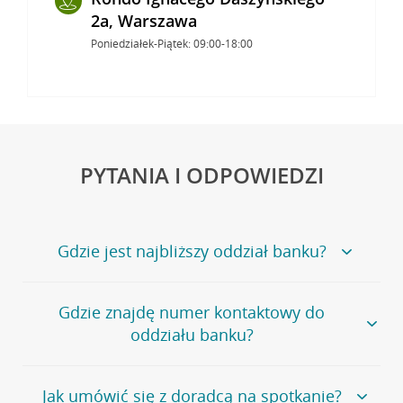
2a, Warszawa
Poniedziałek-Piątek: 09:00-18:00
PYTANIA I ODPOWIEDZI
Gdzie jest najbliższy oddział banku?
Jeśli szukasz oddziału naszego banku, zapraszamy na
Gdzie znajdę numer kontaktowy do
stronę
Placówki i bankomaty
, na której znajduje się
oddziału banku?
wygodna wyszukiwarka.
Alternatywnie, możesz skorzystać z pełnej
listy naszych
oddziałów
.
Bank Credit Agricole nie udostępnia ogólnego numeru
Jak umówić się z doradcą na spotkanie?