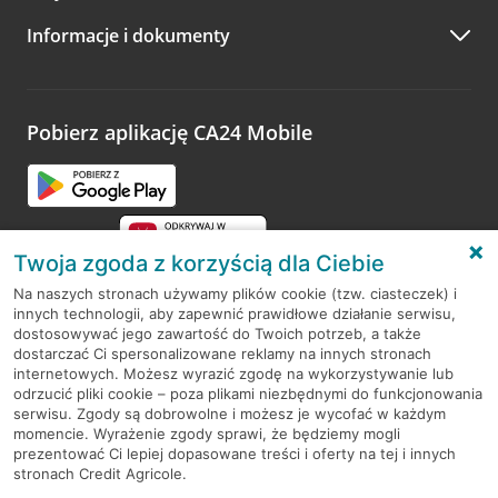
A po wizycie…
Informacje i dokumenty
Zachęcamy do podzielenia się z nami opinią o wizycie.
Wystarczy przejść na stronę
Oceń wizytę
, wyszukać
odwiedzoną placówkę i wypełnić formularz w ramach
platformy Profil Firmy w Google. Dziękujemy za wszystkie
opinie.
Pobierz aplikację CA24 Mobile
Przejdź do pytania
Twoja zgoda z korzyścią dla Ciebie
Na naszych stronach używamy plików cookie (tzw. ciasteczek) i
innych technologii, aby zapewnić prawidłowe działanie serwisu,
RODO
dostosowywać jego zawartość do Twoich potrzeb, a także
dostarczać Ci spersonalizowane reklamy na innych stronach
Regulamin serwisu
internetowych. Możesz wyrazić zgodę na wykorzystywanie lub
odrzucić pliki cookie – poza plikami niezbędnymi do funkcjonowania
Mapa serwisu
serwisu. Zgody są dobrowolne i możesz je wycofać w każdym
momencie. Wyrażenie zgody sprawi, że będziemy mogli
Polityka
Cookies
prezentować Ci lepiej dopasowane treści i oferty na tej i innych
stronach Credit Agricole.
Polityka prywatności