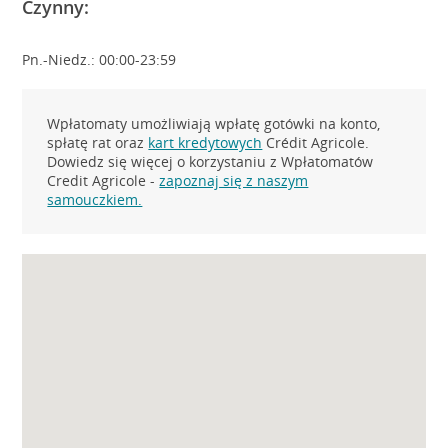
Czynny:
Pn.-Niedz.: 00:00-23:59
Wpłatomaty umożliwiają wpłatę gotówki na konto,
spłatę rat oraz
kart kredytowych
Crédit Agricole.
Dowiedz się więcej o korzystaniu z Wpłatomatów
Credit Agricole -
zapoznaj się z naszym
samouczkiem.