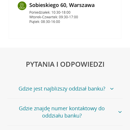
Sobieskiego 60, Warszawa
Poniedziałek: 10:30-18:00
Wtorek-Czwartek: 09:30-17:00
Piątek: 08:30-16:00
PYTANIA I ODPOWIEDZI
Gdzie jest najbliższy oddział banku?
Jeśli szukasz oddziału naszego banku, zapraszamy na
Gdzie znajdę numer kontaktowy do
stronę
Placówki i bankomaty
, na której znajduje się
oddziału banku?
wygodna wyszukiwarka.
Alternatywnie, możesz skorzystać z pełnej
listy naszych