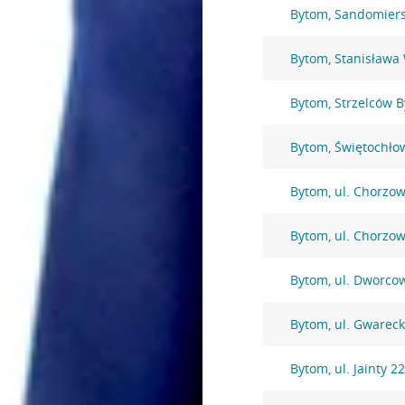
Bytom, Sandomiers
Bytom, Stanisława
Bytom, Strzelców 
Bytom, Świętochło
Bytom, ul. Chorzo
Bytom, ul. Chorzo
Bytom, ul. Dworco
Bytom, ul. Gwarec
Bytom, ul. Jainty 2