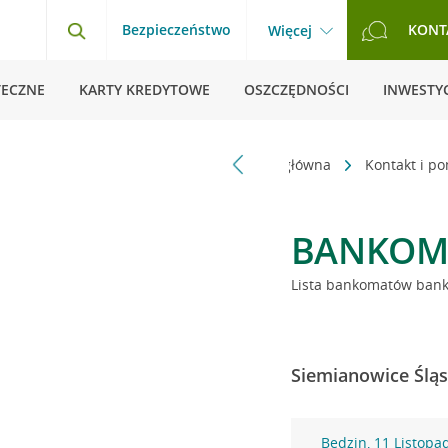
Bezpieczeństwo
KONT
Więcej
TECZNE
KARTY KREDYTOWE
OSZCZĘDNOŚCI
INWESTYC
Strona główna
Kontakt i p
BANKOM
Lista bankomatów banku
Siemianowice Śląs
Będzin, 11 Listopa