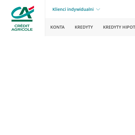
Klienci indywidualni
KONTA
KREDYTY
KREDYTY HIPO