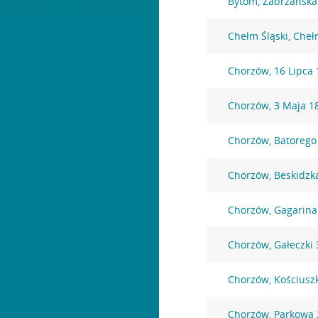
Bytom, Zabrzańska
Chełm Śląski, Che
Chorzów, 16 Lipca 
Chorzów, 3 Maja 1
Chorzów, Batorego
Chorzów, Beskidzk
Chorzów, Gagarina
Chorzów, Gałeczki 
Chorzów, Kościuszk
Chorzów, Parkowa 