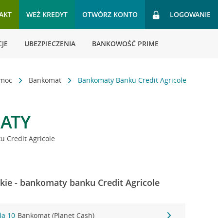
AKT
WEŹ KREDYT
OTWÓRZ KONTO
LOGOWANIE
JE
UBEZPIECZENIA
BANKOWOŚĆ PRIME
omoc
Bankomat
Bankomaty Banku Credit Agricole
ATY
 Credit Agricole
kie - bankomaty banku Credit Agricole
da 10
Bankomat (Planet Cash)