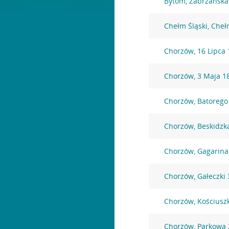
Bytom, Zabrzańska
Chełm Śląski, Che
Chorzów, 16 Lipca 
Chorzów, 3 Maja 1
Chorzów, Batorego
Chorzów, Beskidzk
Chorzów, Gagarina
Chorzów, Gałeczki 
Chorzów, Kościuszk
Chorzów, Parkowa 