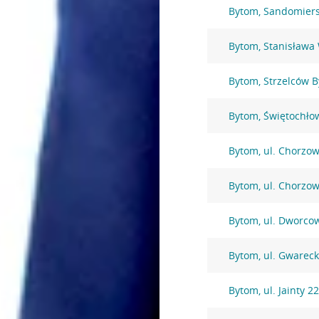
Bytom, Sandomiers
Bytom, Stanisława
Bytom, Strzelców 
Bytom, Świętochło
Bytom, ul. Chorzo
Bytom, ul. Chorzo
Bytom, ul. Dworco
Bytom, ul. Gwarec
Bytom, ul. Jainty 2