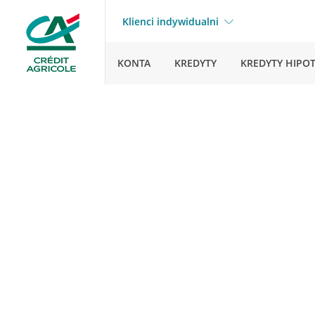
Klienci indywidualni
KONTA
KREDYTY
KREDYTY HIPO