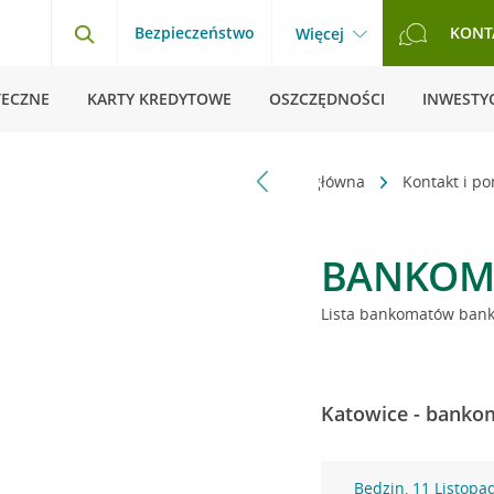
Bezpieczeństwo
KONT
Więcej
TECZNE
KARTY KREDYTOWE
OSZCZĘDNOŚCI
INWESTYC
Strona główna
Kontakt i p
BANKOM
Lista bankomatów banku
Katowice - bankom
Będzin, 11 Listopa