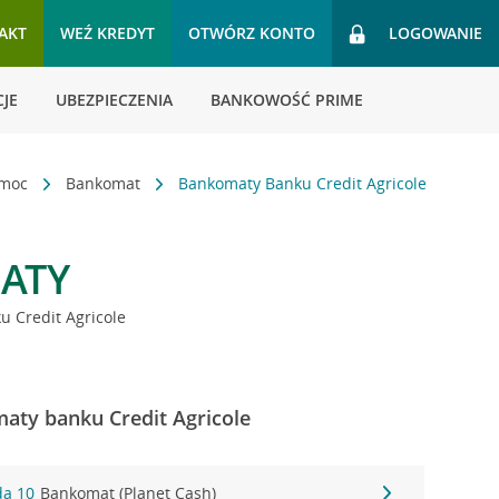
AKT
WEŹ KREDYT
OTWÓRZ KONTO
LOGOWANIE
JE
UBEZPIECZENIA
BANKOWOŚĆ PRIME
omoc
Bankomat
Bankomaty Banku Credit Agricole
ATY
 Credit Agricole
aty banku Credit Agricole
da 10
Bankomat (Planet Cash)