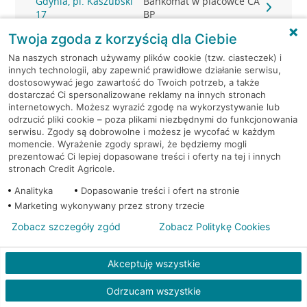
Gdynia, pl. Kaszubski
Bankomat w placówce CA
17
BP
Twoja zgoda z korzyścią dla Ciebie
Gdynia, pl. Konstytucji 1
Bankomat (Euronet)
Na naszych stronach używamy plików cookie (tzw. ciasteczek) i
innych technologii, aby zapewnić prawidłowe działanie serwisu,
Gdynia, Śląska 47
Bankomat (Planet Cash)
dostosowywać jego zawartość do Twoich potrzeb, a także
dostarczać Ci spersonalizowane reklamy na innych stronach
internetowych. Możesz wyrazić zgodę na wykorzystywanie lub
Gdynia, Śląska 47
Bankomat (Planet Cash)
odrzucić pliki cookie – poza plikami niezbędnymi do funkcjonowania
serwisu. Zgody są dobrowolne i możesz je wycofać w każdym
momencie. Wyrażenie zgody sprawi, że będziemy mogli
Gdynia, Strażacka 2
Bankomat (Planet Cash)
prezentować Ci lepiej dopasowane treści i oferty na tej i innych
stronach Credit Agricole.
Gdynia, Świętojańska 36
Bankomat (Planet Cash)
Analityka
Dopasowanie treści i ofert na stronie
Marketing wykonywany przez strony trzecie
Gdynia, ul. 10-go Lutego 11
Bankomat (Euronet)
Zobacz szczegóły zgód
Zobacz Politykę Cookies
Gdynia, ul. 10-go Lutego 11
Bankomat (Euronet)
Akceptuję wszystkie
Gdynia, ul. 10-go Lutego 11
Bankomat (Euronet)
Odrzucam wszystkie