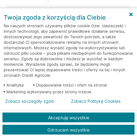
Tarnowskie Góry, Strzelecka 5
Twoja zgoda z korzyścią dla Ciebie
Na naszych stronach używamy plików cookie (tzw. ciasteczek) i
Tarnowskie Góry, Strzelecka 5
innych technologii, aby zapewnić prawidłowe działanie serwisu,
dostosowywać jego zawartość do Twoich potrzeb, a także
Tarnowskie Góry, ul. Krakowska 3
dostarczać Ci spersonalizowane reklamy na innych stronach
internetowych. Możesz wyrazić zgodę na wykorzystywanie lub
odrzucić pliki cookie – poza plikami niezbędnymi do funkcjonowania
Tarnowskie Góry, ul. Krakowska 3
serwisu. Zgody są dobrowolne i możesz je wycofać w każdym
momencie. Wyrażenie zgody sprawi, że będziemy mogli
prezentować Ci lepiej dopasowane treści i oferty na tej i innych
Tarnowskie Góry, Wiktora Sojki 2
stronach Credit Agricole.
Analityka
Dopasowanie treści i ofert na stronie
Tarnowskie Góry, Zagórska 187
Marketing wykonywany przez strony trzecie
Zobacz szczegóły zgód
Zobacz Politykę Cookies
Tarnowskie Góry, Zagórska 222
Tarnowskie Góry, Zagórska 83
Akceptuję wszystkie
Odrzucam wszystkie
Tarnowskie Góry, Zamkowa 1