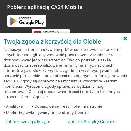
opinie.
Pobierz aplikację CA24 Mobile
Przejdź do pytania
Twoja zgoda z korzyścią dla Ciebie
Na naszych stronach używamy plików cookie (tzw. ciasteczek) i
innych technologii, aby zapewnić prawidłowe działanie serwisu,
RODO
dostosowywać jego zawartość do Twoich potrzeb, a także
dostarczać Ci spersonalizowane reklamy na innych stronach
Regulamin serwisu
internetowych. Możesz wyrazić zgodę na wykorzystywanie lub
odrzucić pliki cookie – poza plikami niezbędnymi do funkcjonowania
Mapa serwisu
serwisu. Zgody są dobrowolne i możesz je wycofać w każdym
momencie. Wyrażenie zgody sprawi, że będziemy mogli
Polityka
Cookies
prezentować Ci lepiej dopasowane treści i oferty na tej i innych
stronach Credit Agricole.
Polityka prywatności
Analityka
Dopasowanie treści i ofert na stronie
Marketing wykonywany przez strony trzecie
Zobacz szczegóły zgód
Zobacz Politykę Cookies
© 2026 Credit Agricole Bank Polska S.A. Wszelkie prawa zastrzeżone