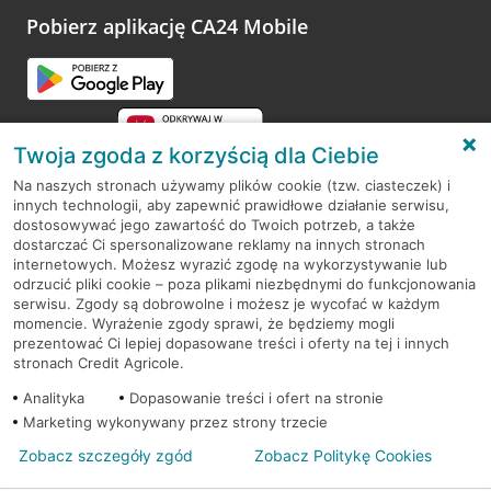
opinie.
Pobierz aplikację CA24 Mobile
Przejdź do pytania
Twoja zgoda z korzyścią dla Ciebie
Na naszych stronach używamy plików cookie (tzw. ciasteczek) i
innych technologii, aby zapewnić prawidłowe działanie serwisu,
RODO
dostosowywać jego zawartość do Twoich potrzeb, a także
dostarczać Ci spersonalizowane reklamy na innych stronach
Regulamin serwisu
internetowych. Możesz wyrazić zgodę na wykorzystywanie lub
odrzucić pliki cookie – poza plikami niezbędnymi do funkcjonowania
Mapa serwisu
serwisu. Zgody są dobrowolne i możesz je wycofać w każdym
momencie. Wyrażenie zgody sprawi, że będziemy mogli
Polityka
Cookies
prezentować Ci lepiej dopasowane treści i oferty na tej i innych
stronach Credit Agricole.
Polityka prywatności
Analityka
Dopasowanie treści i ofert na stronie
Marketing wykonywany przez strony trzecie
Zobacz szczegóły zgód
Zobacz Politykę Cookies
© 2026 Credit Agricole Bank Polska S.A. Wszelkie prawa zastrzeżone