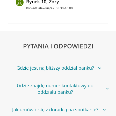
Rynek 10, Żory
Poniedziałek-Piątek: 08:30-16:00
PYTANIA I ODPOWIEDZI
Gdzie jest najbliższy oddział banku?
Jeśli szukasz oddziału naszego banku, zapraszamy na
Gdzie znajdę numer kontaktowy do
stronę
Placówki i bankomaty
, na której znajduje się
oddziału banku?
wygodna wyszukiwarka.
Alternatywnie, możesz skorzystać z pełnej
listy naszych
oddziałów
.
Bank Credit Agricole nie udostępnia ogólnego numeru
Jak umówić się z doradcą na spotkanie?
telefonu do placówki bankowej.
Przejdź do pytania