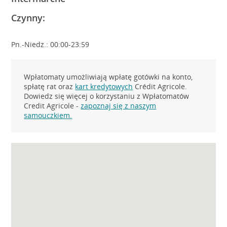
Czynny:
Pn.-Niedz.: 00:00-23:59
Wpłatomaty umożliwiają wpłatę gotówki na konto,
spłatę rat oraz
kart kredytowych
Crédit Agricole.
Dowiedz się więcej o korzystaniu z Wpłatomatów
Credit Agricole -
zapoznaj się z naszym
samouczkiem.