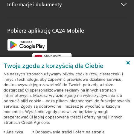
Informacje i dokumenty
Zachęcamy do podzielenia się z nami opinią o wizycie.
Wystarczy przejść na stronę
Oceń wizytę
, wyszukać
odwiedzoną placówkę i wypełnić formularz w ramach
platformy Profil Firmy w Google. Dziękujemy za wszystkie
opinie.
Pobierz aplikację CA24 Mobile
Przejdź do pytania
Twoja zgoda z korzyścią dla Ciebie
Na naszych stronach używamy plików cookie (tzw. ciasteczek) i
innych technologii, aby zapewnić prawidłowe działanie serwisu,
RODO
dostosowywać jego zawartość do Twoich potrzeb, a także
dostarczać Ci spersonalizowane reklamy na innych stronach
Regulamin serwisu
internetowych. Możesz wyrazić zgodę na wykorzystywanie lub
odrzucić pliki cookie – poza plikami niezbędnymi do funkcjonowania
Mapa serwisu
serwisu. Zgody są dobrowolne i możesz je wycofać w każdym
momencie. Wyrażenie zgody sprawi, że będziemy mogli
Polityka
Cookies
prezentować Ci lepiej dopasowane treści i oferty na tej i innych
stronach Credit Agricole.
Polityka prywatności
Analityka
Dopasowanie treści i ofert na stronie