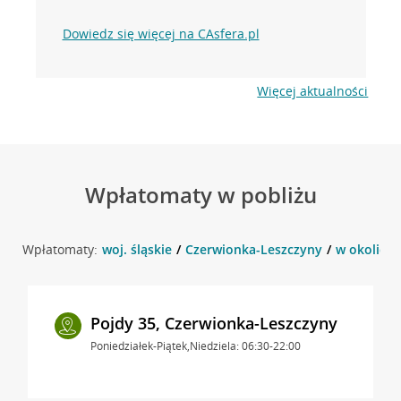
Dowiedz się więcej na CAsfera.pl
Więcej aktualności
Wpłatomaty w pobliżu
Wpłatomaty:
woj. śląskie
Czerwionka-Leszczyny
w okolicy 
Pojdy 35, Czerwionka-Leszczyny
Poniedziałek-Piątek,Niedziela: 06:30-22:00