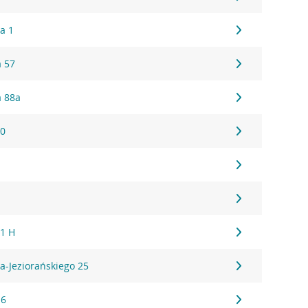
a 1
 57
a 88a
30
1
 1 H
a-Jeziorańskiego 25
16