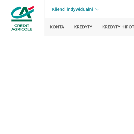
Klienci indywidualni
KONTA
KREDYTY
KREDYTY HIPO