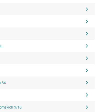
1
1
1
2
a 34
tomskich 9/10