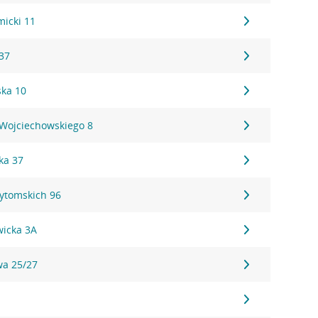
micki 11
37
ka 10
 Wojciechowskiego 8
ka 37
Bytomskich 96
wicka 3A
wa 25/27