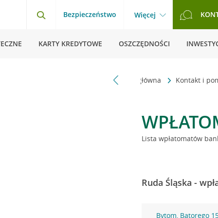
Bezpieczeństwo
KON
Więcej
TECZNE
KARTY KREDYTOWE
OSZCZĘDNOŚCI
INWESTYC
Strona główna
Kontakt i p
WPŁATO
Lista wpłatomatów bank
Ruda Śląska - wpł
Bytom, Batorego 1