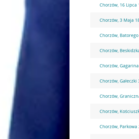
Chorzów, 16 Lipca 
Chorzów, 3 Maja 1
Chorzów, Batorego
Chorzów, Beskidzk
Chorzów, Gagarina
Chorzów, Gałeczki 
Chorzów, Graniczn
Chorzów, Kościuszk
Chorzów, Parkowa 