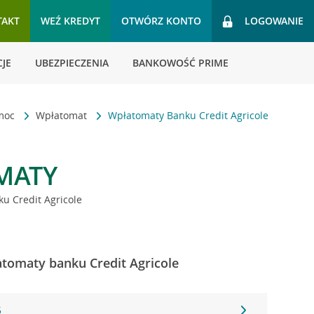
TAKT
WEŹ KREDYT
OTWÓRZ KONTO
LOGOWANIE
JE
UBEZPIECZENIA
BANKOWOŚĆ PRIME
omoc
Wpłatomat
Wpłatomaty Banku Credit Agricole
MATY
u Credit Agricole
atomaty banku Credit Agricole
5