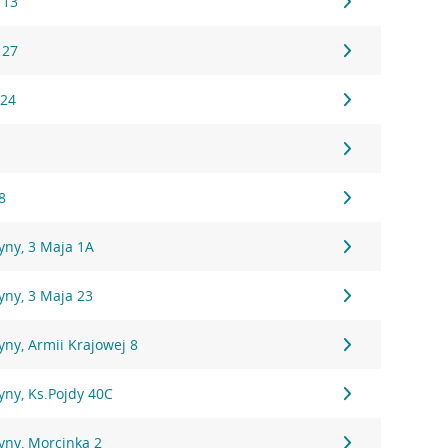
 13
 27
 24
8
yny, 3 Maja 1A
yny, 3 Maja 23
ny, Armii Krajowej 8
yny, Ks.Pojdy 40C
yny, Morcinka 2