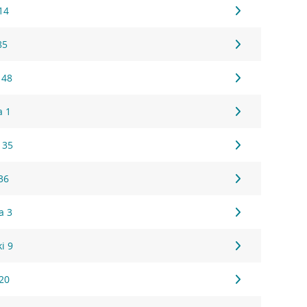
14
85
 48
a 1
 35
36
a 3
i 9
20