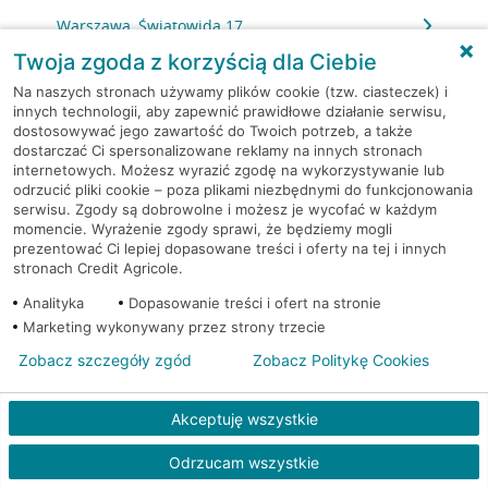
Warszawa, Światowida 17
Twoja zgoda z korzyścią dla Ciebie
Warszawa, Światowida 17
Na naszych stronach używamy plików cookie (tzw. ciasteczek) i
innych technologii, aby zapewnić prawidłowe działanie serwisu,
dostosowywać jego zawartość do Twoich potrzeb, a także
Warszawa, Światowida 17
dostarczać Ci spersonalizowane reklamy na innych stronach
internetowych. Możesz wyrazić zgodę na wykorzystywanie lub
Warszawa, Światowida 18
odrzucić pliki cookie – poza plikami niezbędnymi do funkcjonowania
serwisu. Zgody są dobrowolne i możesz je wycofać w każdym
momencie. Wyrażenie zgody sprawi, że będziemy mogli
Warszawa, Światowida 18
prezentować Ci lepiej dopasowane treści i oferty na tej i innych
stronach Credit Agricole.
Warszawa, Świetlików 9
Analityka
Dopasowanie treści i ofert na stronie
Marketing wykonywany przez strony trzecie
Warszawa, Świętokrzyska 14
Zobacz szczegóły zgód
Zobacz Politykę Cookies
Warszawa, Syta 100
Akceptuję wszystkie
Warszawa, Szobera 3A
Odrzucam wszystkie