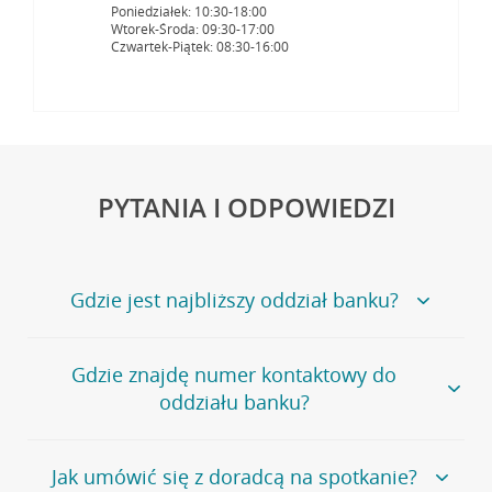
Poniedziałek: 10:30-18:00
Wtorek-Środa: 09:30-17:00
Czwartek-Piątek: 08:30-16:00
PYTANIA I ODPOWIEDZI
Gdzie jest najbliższy oddział banku?
Jeśli szukasz oddziału naszego banku, zapraszamy na
Gdzie znajdę numer kontaktowy do
stronę
Placówki i bankomaty
, na której znajduje się
oddziału banku?
wygodna wyszukiwarka.
Alternatywnie, możesz skorzystać z pełnej
listy naszych
oddziałów
.
Bank Credit Agricole nie udostępnia ogólnego numeru
Jak umówić się z doradcą na spotkanie?
telefonu do placówki bankowej.