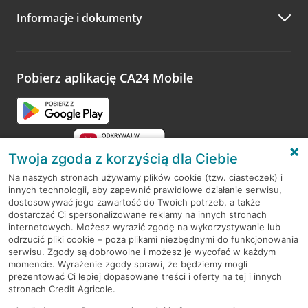
Informacje i dokumenty
Zachęcamy do podzielenia się z nami opinią o wizycie.
Wystarczy przejść na stronę
Oceń wizytę
, wyszukać
odwiedzoną placówkę i wypełnić formularz w ramach
platformy Profil Firmy w Google. Dziękujemy za wszystkie
opinie.
Pobierz aplikację CA24 Mobile
Przejdź do pytania
Twoja zgoda z korzyścią dla Ciebie
Na naszych stronach używamy plików cookie (tzw. ciasteczek) i
innych technologii, aby zapewnić prawidłowe działanie serwisu,
RODO
dostosowywać jego zawartość do Twoich potrzeb, a także
dostarczać Ci spersonalizowane reklamy na innych stronach
Regulamin serwisu
internetowych. Możesz wyrazić zgodę na wykorzystywanie lub
odrzucić pliki cookie – poza plikami niezbędnymi do funkcjonowania
Mapa serwisu
serwisu. Zgody są dobrowolne i możesz je wycofać w każdym
momencie. Wyrażenie zgody sprawi, że będziemy mogli
Polityka
Cookies
prezentować Ci lepiej dopasowane treści i oferty na tej i innych
stronach Credit Agricole.
Polityka prywatności