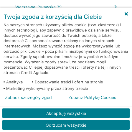
Warszawa, Puławska 39
Twoja zgoda z korzyścią dla Ciebie
Warszawa, Puławska 427
Na naszych stronach używamy plików cookie (tzw. ciasteczek) i
innych technologii, aby zapewnić prawidłowe działanie serwisu,
dostosowywać jego zawartość do Twoich potrzeb, a także
Warszawa, Puławska 73/75
dostarczać Ci spersonalizowane reklamy na innych stronach
internetowych. Możesz wyrazić zgodę na wykorzystywanie lub
Warszawa, Racławicka 125
odrzucić pliki cookie – poza plikami niezbędnymi do funkcjonowania
serwisu. Zgody są dobrowolne i możesz je wycofać w każdym
momencie. Wyrażenie zgody sprawi, że będziemy mogli
Warszawa, Rembielińska 7
prezentować Ci lepiej dopasowane treści i oferty na tej i innych
stronach Credit Agricole.
Warszawa, Rondo Daszyńskiego 2
Analityka
Dopasowanie treści i ofert na stronie
Marketing wykonywany przez strony trzecie
Warszawa, Rondo Daszyńskiego 2
Zobacz szczegóły zgód
Zobacz Politykę Cookies
Warszawa, Rondo Ignacego Daszyńskiego 2a
Akceptuję wszystkie
Warszawa, Rondo Ignacego Daszyńskiego 2a
Odrzucam wszystkie