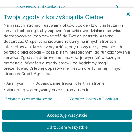
Warszawa, Puławska 427
Twoja zgoda z korzyścią dla Ciebie
Warszawa, Puławska 73/75
Na naszych stronach używamy plików cookie (tzw. ciasteczek) i
innych technologii, aby zapewnić prawidłowe działanie serwisu,
dostosowywać jego zawartość do Twoich potrzeb, a także
Warszawa, Racławicka 125
dostarczać Ci spersonalizowane reklamy na innych stronach
internetowych. Możesz wyrazić zgodę na wykorzystywanie lub
Warszawa, Rembielińska 7
odrzucić pliki cookie – poza plikami niezbędnymi do funkcjonowania
serwisu. Zgody są dobrowolne i możesz je wycofać w każdym
momencie. Wyrażenie zgody sprawi, że będziemy mogli
Warszawa, Rondo Daszyńskiego 2
prezentować Ci lepiej dopasowane treści i oferty na tej i innych
stronach Credit Agricole.
Warszawa, Rondo Daszyńskiego 2
Analityka
Dopasowanie treści i ofert na stronie
Marketing wykonywany przez strony trzecie
Warszawa, Rondo Ignacego Daszyńskiego 2a
Zobacz szczegóły zgód
Zobacz Politykę Cookies
Warszawa, Rondo Ignacego Daszyńskiego 2a
Akceptuję wszystkie
Warszawa, Rondo Ignacego Daszyńskiego 2a
Odrzucam wszystkie