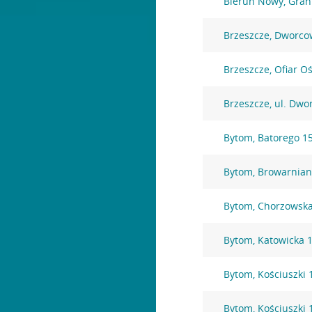
Bieruń Nowy, Gran
Brzeszcze, Dworco
Brzeszcze, Ofiar O
Brzeszcze, ul. Dw
Bytom, Batorego 1
Bytom, Browarnian
Bytom, Chorzowska
Bytom, Katowicka 
Bytom, Kościuszki 
Bytom, Kościuszki 