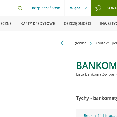
Bezpieczeństwo
KONT
Więcej
TECZNE
KARTY KREDYTOWE
OSZCZĘDNOŚCI
INWESTYC
Strona główna
Kontakt i p
BANKOM
Lista bankomatów banku
Tychy - bankomaty
Będzin, 11 Listopa