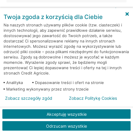
Mikołów, Gliwicka 3
Bankomat (Planet Cash)
Twoja zgoda z korzyścią dla Ciebie
Mikołów, Gliwicka 34
Bankomat (Planet Cash)
Na naszych stronach używamy plików cookie (tzw. ciasteczek) i
innych technologii, aby zapewnić prawidłowe działanie serwisu,
dostosowywać jego zawartość do Twoich potrzeb, a także
Mikołów, Pszczyńska 14
Bankomat (Planet Cash)
dostarczać Ci spersonalizowane reklamy na innych stronach
internetowych. Możesz wyrazić zgodę na wykorzystywanie lub
odrzucić pliki cookie – poza plikami niezbędnymi do funkcjonowania
Mikołów, Rynek 12
Bankomat w placówce CA BP
serwisu. Zgody są dobrowolne i możesz je wycofać w każdym
momencie. Wyrażenie zgody sprawi, że będziemy mogli
Mikołów, Rynek 5
Bankomat (Planet Cash)
prezentować Ci lepiej dopasowane treści i oferty na tej i innych
stronach Credit Agricole.
Mikołów, ul. Gliwicka 2
Bankomat (Euronet)
Analityka
Dopasowanie treści i ofert na stronie
Marketing wykonywany przez strony trzecie
Mikołów, ul. Jana Pawła II 10
Bankomat (Euronet)
Zobacz szczegóły zgód
Zobacz Politykę Cookies
Mikołów, ul. Podleska 8A
Bankomat (Euronet)
Akceptuję wszystkie
Mikołów, ul. Rybnicka 7
Bankomat (Euronet)
Odrzucam wszystkie