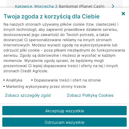
Katowice, Wojciecha 3
Bankomat (Planet Cash)
Twoja zgoda z korzyścią dla Ciebie
Katowice, Wojciecha 57
Bankomat (Planet Cash)
Na naszych stronach używamy plików cookie (tzw. ciasteczek) i
innych technologii, aby zapewnić prawidłowe działanie serwisu,
Katowice, Zabrska 17
Bankomat (Planet Cash)
dostosowywać jego zawartość do Twoich potrzeb, a także
dostarczać Ci spersonalizowane reklamy na innych stronach
internetowych. Możesz wyrazić zgodę na wykorzystywanie lub
Kobiór, Centralna 2
Bankomat (Planet Cash)
odrzucić pliki cookie – poza plikami niezbędnymi do funkcjonowania
serwisu. Zgody są dobrowolne i możesz je wycofać w każdym
momencie. Wyrażenie zgody sprawi, że będziemy mogli
Kobiór, ul. Ołtuszewskiego 1
Bankomat (Euronet)
prezentować Ci lepiej dopasowane treści i oferty na tej i innych
stronach Credit Agricole.
Łaziska Górne, Ogrodowa
Bankomat (Planet
Analityka
Dopasowanie treści i ofert na stronie
30
Cash)
Marketing wykonywany przez strony trzecie
Zobacz szczegóły zgód
Zobacz Politykę Cookies
Łaziska Górne, św Barbary
Bankomat (Planet
12
Cash)
Akceptuję wszystkie
Łaziska Górne, Św. Jana
Bankomat (Planet
Pawła II 2
Cash)
Odrzucam wszystkie