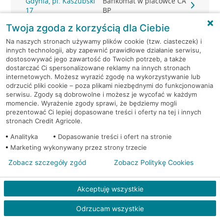
Gdynia, pl. Kaszubski
Bankomat w placówce CA
17
BP
Twoja zgoda z korzyścią dla Ciebie
Gdynia, pl. Konstytucji 1
Bankomat (Euronet)
Na naszych stronach używamy plików cookie (tzw. ciasteczek) i
innych technologii, aby zapewnić prawidłowe działanie serwisu,
Gdynia, Śląska 47
Bankomat (Planet Cash)
dostosowywać jego zawartość do Twoich potrzeb, a także
dostarczać Ci spersonalizowane reklamy na innych stronach
internetowych. Możesz wyrazić zgodę na wykorzystywanie lub
Gdynia, Śląska 47
Bankomat (Planet Cash)
odrzucić pliki cookie – poza plikami niezbędnymi do funkcjonowania
serwisu. Zgody są dobrowolne i możesz je wycofać w każdym
momencie. Wyrażenie zgody sprawi, że będziemy mogli
Gdynia, Strażacka 2
Bankomat (Planet Cash)
prezentować Ci lepiej dopasowane treści i oferty na tej i innych
stronach Credit Agricole.
Gdynia, Świętojańska 36
Bankomat (Planet Cash)
Analityka
Dopasowanie treści i ofert na stronie
Marketing wykonywany przez strony trzecie
Gdynia, ul. 10-go Lutego 11
Bankomat (Euronet)
Zobacz szczegóły zgód
Zobacz Politykę Cookies
Gdynia, ul. 10-go Lutego 11
Bankomat (Euronet)
Akceptuję wszystkie
Gdynia, ul. 10-go Lutego 11
Bankomat (Euronet)
Odrzucam wszystkie