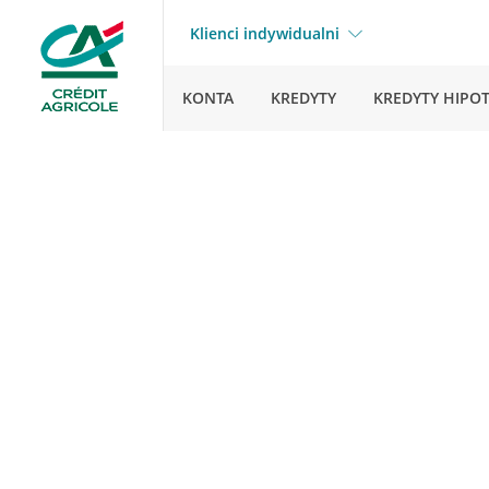
Klienci indywidualni
KONTA
KREDYTY
KREDYTY HIPO