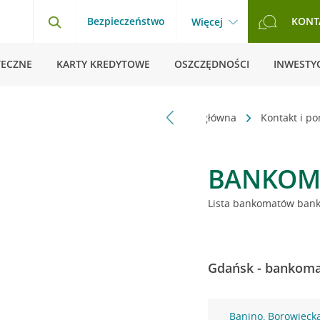
Bezpieczeństwo
KONT
Więcej
TECZNE
KARTY KREDYTOWE
OSZCZĘDNOŚCI
INWESTYC
Strona główna
Kontakt i p
BANKOM
Lista bankomatów banku
Gdańsk - bankomat
Banino, Borowieck