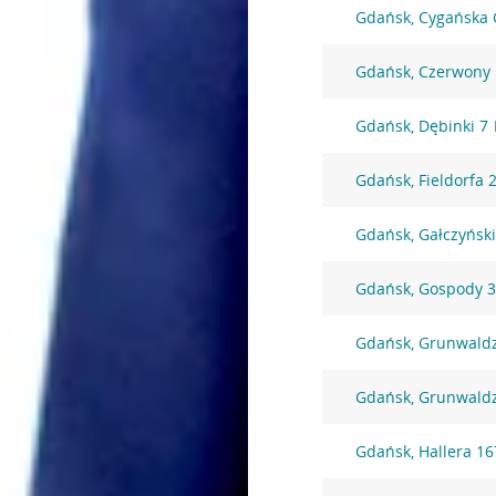
Gdańsk, Cygańska 
Gdańsk, Czerwony
Gdańsk, Dębinki 7
Gdańsk, Fieldorfa 
Gdańsk, Gałczyńsk
Gdańsk, Gospody 
Gdańsk, Grunwald
Gdańsk, Grunwald
Gdańsk, Hallera 16