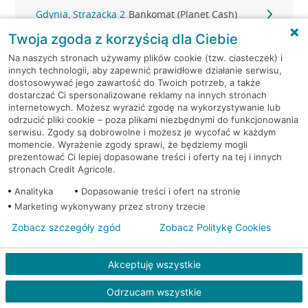
Gdynia, Strażacka 2
Bankomat (Planet Cash)
Twoja zgoda z korzyścią dla Ciebie
Gdynia, Świętojańska 36
Bankomat (Planet Cash)
Na naszych stronach używamy plików cookie (tzw. ciasteczek) i
innych technologii, aby zapewnić prawidłowe działanie serwisu,
Gdynia, ul. 10-go Lutego 11
Bankomat (Euronet)
dostosowywać jego zawartość do Twoich potrzeb, a także
dostarczać Ci spersonalizowane reklamy na innych stronach
internetowych. Możesz wyrazić zgodę na wykorzystywanie lub
Gdynia, ul. 10-go Lutego 11
Bankomat (Euronet)
odrzucić pliki cookie – poza plikami niezbędnymi do funkcjonowania
serwisu. Zgody są dobrowolne i możesz je wycofać w każdym
momencie. Wyrażenie zgody sprawi, że będziemy mogli
Gdynia, ul. 10-go Lutego 11
Bankomat (Euronet)
prezentować Ci lepiej dopasowane treści i oferty na tej i innych
stronach Credit Agricole.
Gdynia, ul. 10 Lutego 6A
Bankomat (Euronet)
Analityka
Dopasowanie treści i ofert na stronie
Marketing wykonywany przez strony trzecie
Gdynia, ul. Abrahama 46 A-B
Bankomat (Euronet)
Zobacz szczegóły zgód
Zobacz Politykę Cookies
Gdynia, ul. Bosmańska 45
Bankomat (Euronet)
Akceptuję wszystkie
Gdynia, ul. Brzechwy 1
Bankomat (Euronet)
Odrzucam wszystkie