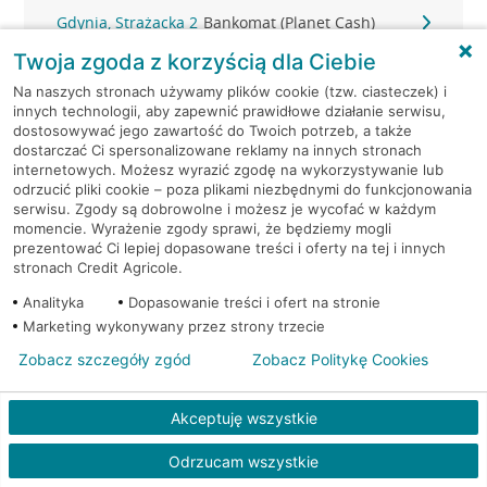
Gdynia, Strażacka 2
Bankomat (Planet Cash)
Twoja zgoda z korzyścią dla Ciebie
Gdynia, Świętojańska 36
Bankomat (Planet Cash)
Na naszych stronach używamy plików cookie (tzw. ciasteczek) i
innych technologii, aby zapewnić prawidłowe działanie serwisu,
Gdynia, ul. 10-go Lutego 11
Bankomat (Euronet)
dostosowywać jego zawartość do Twoich potrzeb, a także
dostarczać Ci spersonalizowane reklamy na innych stronach
internetowych. Możesz wyrazić zgodę na wykorzystywanie lub
Gdynia, ul. 10-go Lutego 11
Bankomat (Euronet)
odrzucić pliki cookie – poza plikami niezbędnymi do funkcjonowania
serwisu. Zgody są dobrowolne i możesz je wycofać w każdym
momencie. Wyrażenie zgody sprawi, że będziemy mogli
Gdynia, ul. 10-go Lutego 11
Bankomat (Euronet)
prezentować Ci lepiej dopasowane treści i oferty na tej i innych
stronach Credit Agricole.
Gdynia, ul. 10 Lutego 6A
Bankomat (Euronet)
Analityka
Dopasowanie treści i ofert na stronie
Marketing wykonywany przez strony trzecie
Gdynia, ul. Abrahama 46 A-B
Bankomat (Euronet)
Zobacz szczegóły zgód
Zobacz Politykę Cookies
Gdynia, ul. Bosmańska 45
Bankomat (Euronet)
Akceptuję wszystkie
Gdynia, ul. Brzechwy 1
Bankomat (Euronet)
Odrzucam wszystkie