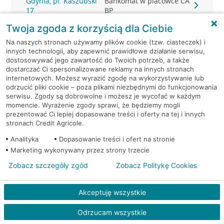
Gdynia, pl. Kaszubski
Bankomat w placówce CA
17
BP
Twoja zgoda z korzyścią dla Ciebie
Gdynia, pl. Konstytucji 1
Bankomat (Euronet)
Na naszych stronach używamy plików cookie (tzw. ciasteczek) i
innych technologii, aby zapewnić prawidłowe działanie serwisu,
Gdynia, Śląska 47
Bankomat (Planet Cash)
dostosowywać jego zawartość do Twoich potrzeb, a także
dostarczać Ci spersonalizowane reklamy na innych stronach
internetowych. Możesz wyrazić zgodę na wykorzystywanie lub
Gdynia, Śląska 47
Bankomat (Planet Cash)
odrzucić pliki cookie – poza plikami niezbędnymi do funkcjonowania
serwisu. Zgody są dobrowolne i możesz je wycofać w każdym
momencie. Wyrażenie zgody sprawi, że będziemy mogli
Gdynia, Strażacka 2
Bankomat (Planet Cash)
prezentować Ci lepiej dopasowane treści i oferty na tej i innych
stronach Credit Agricole.
Gdynia, Świętojańska 36
Bankomat (Planet Cash)
Analityka
Dopasowanie treści i ofert na stronie
Marketing wykonywany przez strony trzecie
Gdynia, ul. 10-go Lutego 11
Bankomat (Euronet)
Zobacz szczegóły zgód
Zobacz Politykę Cookies
Gdynia, ul. 10-go Lutego 11
Bankomat (Euronet)
Akceptuję wszystkie
Gdynia, ul. 10-go Lutego 11
Bankomat (Euronet)
Odrzucam wszystkie