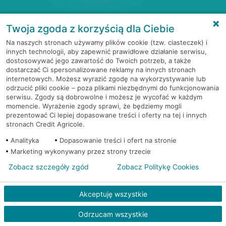
w serwisie CA24 eBank
Twoja zgoda z korzyścią dla Ciebie
Zaloguj się i wybierz
Moje produkty
w
Na naszych stronach używamy plików cookie (tzw. ciasteczek) i
innych technologii, aby zapewnić prawidłowe działanie serwisu,
górnym menu
dostosowywać jego zawartość do Twoich potrzeb, a także
dostarczać Ci spersonalizowane reklamy na innych stronach
KONTAKT Z BANKIEM
internetowych. Możesz wyrazić zgodę na wykorzystywanie lub
Jeśli chcesz zastrzec kartę do konta
odrzucić pliki cookie – poza plikami niezbędnymi do funkcjonowania
serwisu. Zgody są dobrowolne i możesz je wycofać w każdym
(debetową), przejdź do zakładki
Konta
. Jeśli
momencie. Wyrażenie zgody sprawi, że będziemy mogli
chcesz zastrzec kartę kredytową, przejdź
Wyślij e-mail
prezentować Ci lepiej dopasowane treści i oferty na tej i innych
do zakładki
Karty kredytowe
stronach Credit Agricole.
Analityka
Dopasowanie treści i ofert na stronie
Marketing wykonywany przez strony trzecie
Przejdź do sekcji
Karty
Zobacz szczegóły zgód
Zobacz Politykę Cookies
Wybierz kartę, którą chcesz zastrzec i
Akceptuję wszystkie
Odwiedź placówkę
kliknij
Zastrzeż
Skontak
Odrzucam wszystkie