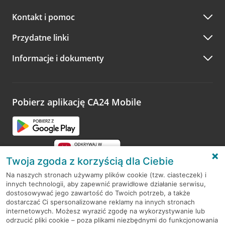
Kontakt i pomoc
Przydatne linki
Informacje i dokumenty
Pobierz aplikację CA24 Mobile
Twoja zgoda z korzyścią dla Ciebie
Na naszych stronach używamy plików cookie (tzw. ciasteczek) i
innych technologii, aby zapewnić prawidłowe działanie serwisu,
RODO
dostosowywać jego zawartość do Twoich potrzeb, a także
dostarczać Ci spersonalizowane reklamy na innych stronach
Regulamin serwisu
internetowych. Możesz wyrazić zgodę na wykorzystywanie lub
odrzucić pliki cookie – poza plikami niezbędnymi do funkcjonowania