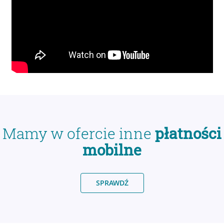
Mamy w ofercie inne
płatności
mobilne
SPRAWDŹ