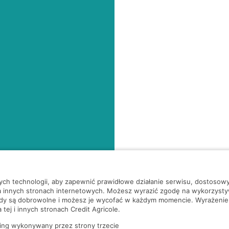
nych technologii, aby zapewnić prawidłowe działanie serwisu, dostoso
a innych stronach internetowych. Możesz wyrazić zgodę na wykorzystywa
ody są dobrowolne i możesz je wycofać w każdym momencie. Wyrażenie
tej i innych stronach Credit Agricole.
ing wykonywany przez strony trzecie