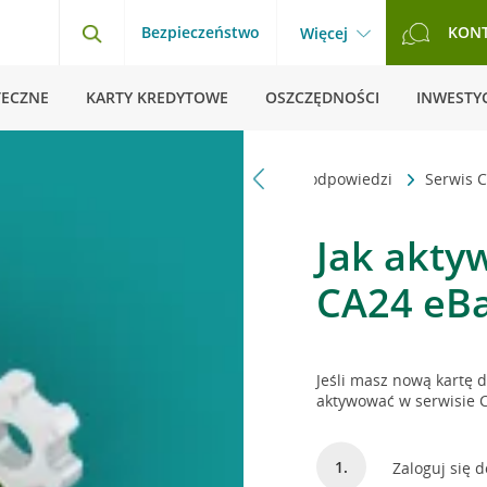
Bezpieczeństwo
KON
Więcej
TECZNE
KARTY KREDYTOWE
OSZCZĘDNOŚCI
INWESTYC
Strona główna
Pytania i odpowiedzi
Serwis 
Jak akty
CA24 eB
Jeśli masz nową kartę 
aktywować w serwisie 
Zaloguj się 