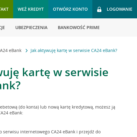
TAKT
WEŹ KREDYT
OTWÓRZ KONTO
LOGOWANIE
JE
UBEZPIECZENIA
BANKOWOŚĆ PRIME
CA24 eBank
Jak aktywuję kartę w serwisie CA24 eBank?
wuję kartę w serwisie
ank?
debetową (do konta) lub nową kartę kredytową, możesz ją
CA24 eBank:
do serwisu internetowego CA24 eBank i przejdź do