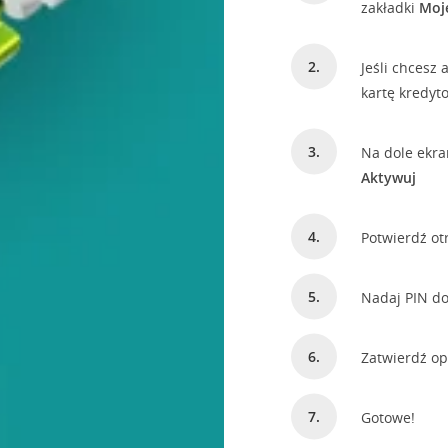
zakładki
Moj
Jeśli chcesz
kartę kredyto
Na dole ekran
Aktywuj
Potwierdź otr
Nadaj PIN do 
Zatwierdź op
Gotowe!